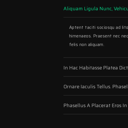
Aliquam Ligula Nunc, Vehicu
Aptent taciti sociosqu ad lit
himenaeos. Praesent nec nequ
felis non aliquam.
In Hac Habitasse Platea Dic
Ornare Iaculis Tellus. Phase
Phasellus A Placerat Eros In