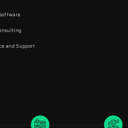
 Software
onsulting
e and Support