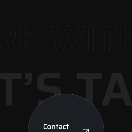
K WITH
T’S T
Contact