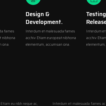
Design &
Testing
Development.
Release
da fames
Interdum et malesuada fames
Interdum e
t nibhona
acchiv Etiam europeat nibhona
acchiv Etia
n ona.
elementum, accumsan ona.
elementum,
 Etiam eu nibh neque ac,
Interdum et malesuada fames ac a