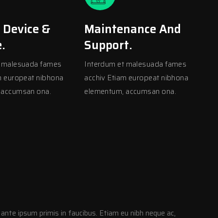
 Device &
Maintenance And
.
Support.
t malesuada fames
Interdum et malesuada fames
m europeat nibhona
acchiv Etiam europeat nibhona
 accumsan ona.
elementum, accumsan ona.
nte ipsum primis in faucibus. Etiam eu nibh neque ac,