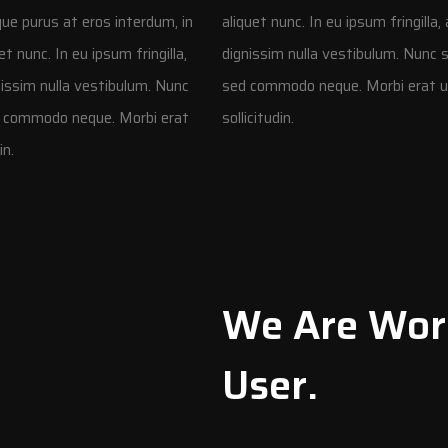
que purus at eros interdum, in
aliquet nunc. In eu ipsum fringill
t nunc. In eu ipsum fringilla,
dignissim nulla vestibulum. Nunc 
nissim nulla vestibulum. Nunc
sed commodo neque. Morbi erat ut, 
d commodo neque. Morbi erat
sollicitudin.
in.
We Are Work
User.