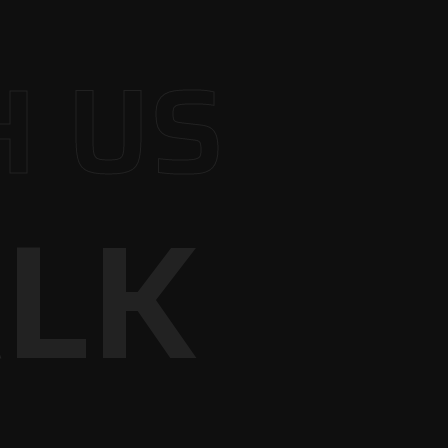
 US
ALK