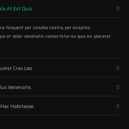
la At Est Quis.
ora torquent per conubia nostra, per inceptos
e at dolor venenatis consectetur eu quis ex. placerat
tumst Cras Leo.
llus Venenatis.
 Hac Habitasse.