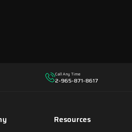
Call Any Time
2-965-871-8617
ny
Resources